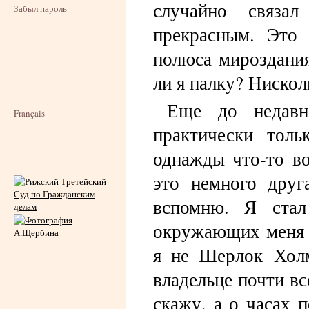
случайно связал
Забыл пароль
прекрасным. Это 
полюса мироздания
ли я палку? Нискол
Еще до недавн
Français
практически толь
однажды что-то во
это немного друг
вспомню. Я стал
окружающих меня и
я не Шерлок Холм
владельце почти вс
скажу, а о часах п