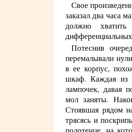
Свое произведени
заказал два часа м
должно хватить
дифференциальных
Потеснив очере
перемалывали нули
в ее корпус, пох
шкаф. Каждая из 
лампочек, давая п
мол заняты. Након
Стоявшая рядом на
трясясь и поскрип
полотенце, на кот