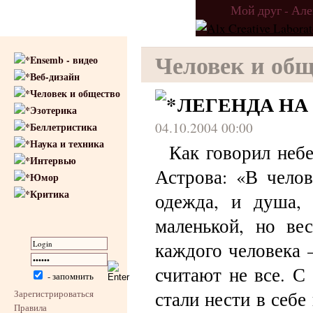
Мой друг - Ал
Человек и общ
Ensemb - видео
Веб-дизайн
Человек и общество
ЛЕГЕНДА НА
Эзотерика
04.10.2004 00:00
Беллетристика
Наука и техника
Как говорил неб
Интервью
Астрова: «В челов
Юмор
Критика
одежда, и душа,
маленькой, но ве
каждого человека 
считают не все. С
- запомнить
стали нести в себе
Зарегистрироваться
Правила