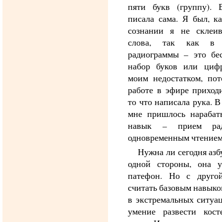
пяти букв (группу). 
писала сама. Я был, к
сознании я не склеи
слова, так как в 
радиограммы – это бе
набор буков или циф
моим недостатком, по
работе в эфире приходи
то что написала рука. 
мне пришлось нарабат
навык – прием ра
одновременным чтением
Нужна ли сегодня азб
одной стороны, она у
патефон. Но с друго
считать базовым навык
в экстремальных ситуац
умение развести кост