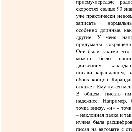
приему-передаче ради
скоростях свыше 90 зна
уже практически невоз
записать нормаль
особенно длинные, ка
другие. У меня, нап
придуманы сокращени
Они были такими, что
можно было напис
движением карандаш
писали карандашом, з
обоих концов. Каранда
откажет. Ему нужен ме
В общем, писать им
надежнее. Например, 
точка внизу, «и» – точк
– наклонная палка и так
нужна была расшифров
писал на автомате с от