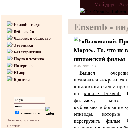
Мой друг - Ал
Ensemb - ви
Ensemb - видео
Веб-дизайн
Человек и общество
«Выживший. Про
Эзотерика
Морзе». То, что не 
Беллетристика
шпионский фильм
Наука и техника
Интервью
10.07.2016 15:37
Вышел очере
Юмор
познавательно-развлек
Критика
шпионский фильм про 
на
канале Ensemb
. 
фильмом, часто п
выбрасывать большие ку
- запомнить
эпизоды, которые
перегрузить фильм. 
Зарегистрироваться
Правила
информация вовсе не бе