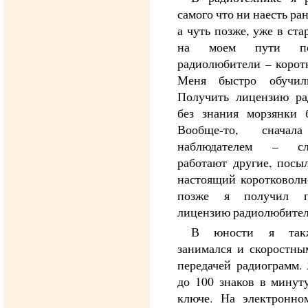
самого что ни наесть ран
а чуть позже, уже в ст
на моем пути пов
радиолюбители – корот
Меня быстро обучил
Получить лицензию ра
без знания морзянки 
Вообще-то, снач
наблюдателем – с
работают другие, посы
настоящий коротковолн
позже я получил п
лицензию радиолюбител
В юности я такж
занимался и скоростн
передачей радиограмм. 
до 100 знаков в минут
ключе. На электронно