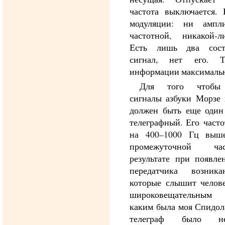
частота выключается.
модуляции: ни ампл
частотной, никакой-л
Есть лишь два сост
сигнал, нет его. 
информации максимальн
Для того чтобы 
сигналы азбуки Морзе
должен быть еще один
телеграфный. Его част
на 400–1000 Гц выш
промежуточной ч
результате при появл
передатчика возник
которые слышит челов
широковещательным 
каким была моя Спидол
телеграф было не