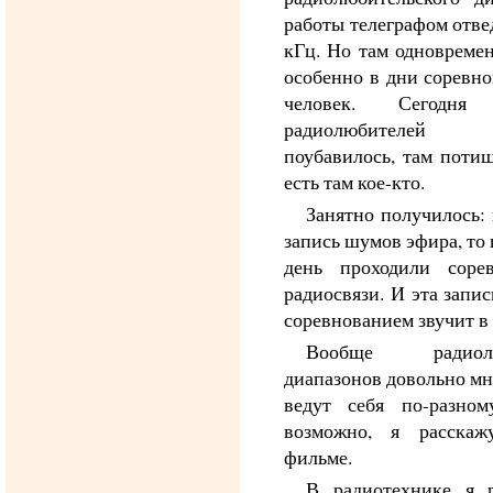
работы телеграфом отве
кГц. Но там одновремен
особенно в дни соревно
человек. Сегодня 
радиолюбителей
поубавилось, там потиш
есть там кое-кто.
Занятно получилось: 
запись шумов эфира, то к
день проходили соре
радиосвязи. И эта запи
соревнованием звучит в
Вообще радиолюб
диапазонов довольно мн
ведут себя по-разном
возможно, я расска
фильме.
В радиотехнике я р