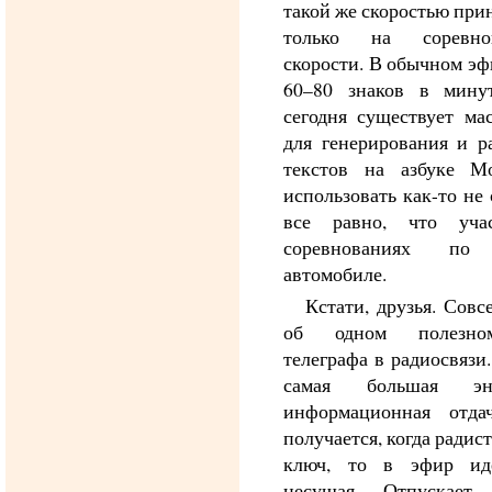
такой же скоростью при
только на соревн
скорости. В обычном эф
60–80 знаков в минут
сегодня существует ма
для генерирования и р
текстов на азбуке М
использовать как-то не
все равно, что уча
соревнованиях п
автомобиле.
Кстати, друзья. Совс
об одном полезно
телеграфа в радиосвязи
самая большая энер
информационная отда
получается, когда радис
ключ, то в эфир ид
несущая. Отпускает