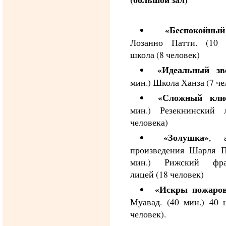
«Беспокойны
Лозанно Патти. (10 
школа (8 человек)
«Идеальный зв
мин.) Школа Ханза (7 че
«Сложный кли
мин.) Резекнинский 
человека)
«Золушка»
, а
произведения Шарля П
мин.) Рижский фра
лицей (18 человек)
«Искры пожаро
Муавад. (40 мин.) 40 
человек).