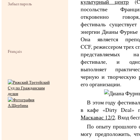
культурный центр
(C
Забыл пароль
посольстве Франц
откровенно говор
фестиваль существует 
энергии Дианы Фурнье (
Она является препод
CCF, режиссером трех с
Français
представляемых 
фестивале, и одно
выполняет практич
черную и творческую 
его организации.
В этом году фестивал
в кафе «Dirty Deal»
Маскавас 12/2
. Вход бе
По опыту прошлого 
могу предположить, чт