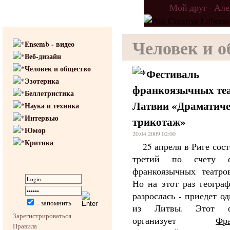
Мой друг - Ал
Человек и 
Ensemb - видео
Веб-дизайн
Человек и общество
Фестиваль
Эзотерика
франкоязычных те
Беллетристика
Латвии «Драматич
Наука и техника
Интервью
трикотаж»
Юмор
20.04.2009 02:00
Критика
25 апреля в Риге сос
третий по счету ф
франкоязычных театро
Но на этот раз географ
разрослась - приедет о
- запомнить
из Литвы. Этот фе
Зарегистрироваться
организует
Фр
Правила