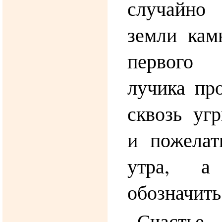
случайно
земли кам
первого
лучика пр
сквозь уг
и пожелат
утра, а
обозначит
Счастье,