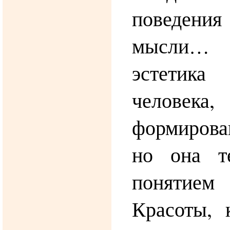
поведени
мысли… 
эстетик
челов
формирова
но она т
понятие
Красоты, 