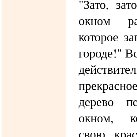
"Зато, за
окном ра
которое за
городе!" В
действит
прекрасн
дерево п
окном, к
свою крас