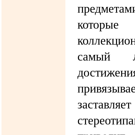
предмета
котор
коллекцио
самый л
достижения
привязыв
заставл
стереотипа