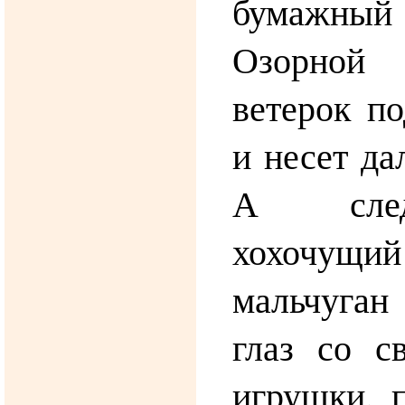
бумажный
Озорно
ветерок по
и несет да
А сле
хохочущи
мальчуган
глаз со с
игрушки, 