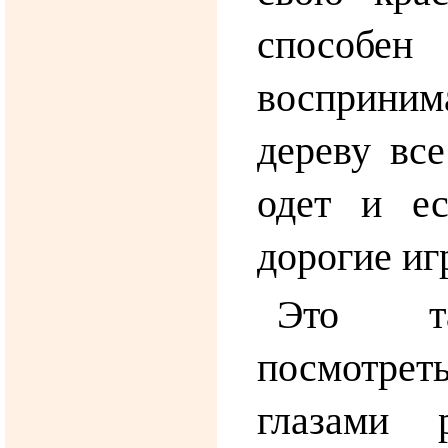
спос
восприни
дереву все
одет и е
дорогие и
Это т
посмотр
глазами 