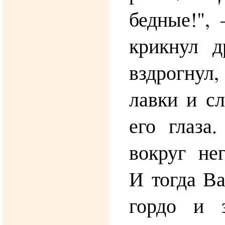
бедные!",
крикнул 
вздрогну
лавки и с
его глаза.
вокруг не
И тогда Ва
гордо и з