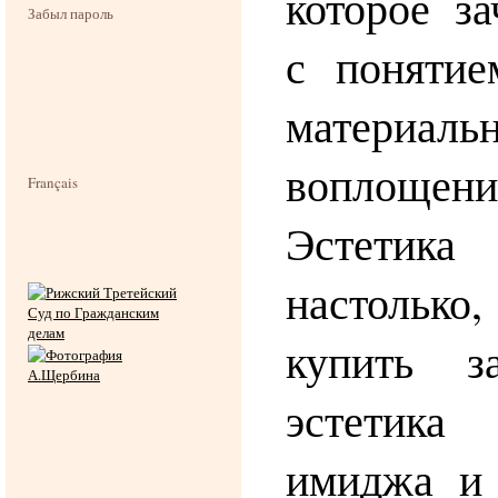
которое з
Забыл пароль
с поняти
материаль
воплощен
Français
Эстетика
настолько
купить 
эстетика
имиджа и 