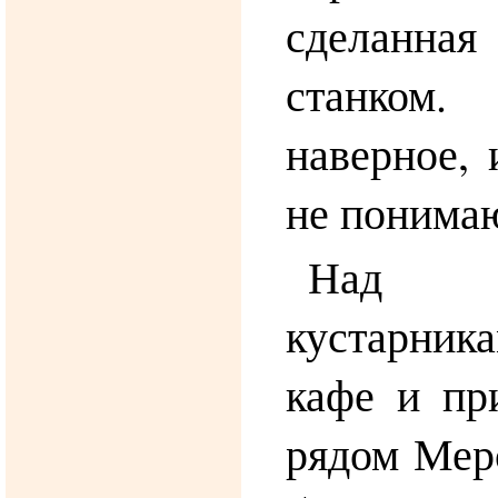
сделанна
станком.
наверное, 
не поним
Над к
кустарник
кафе и пр
рядом Мер