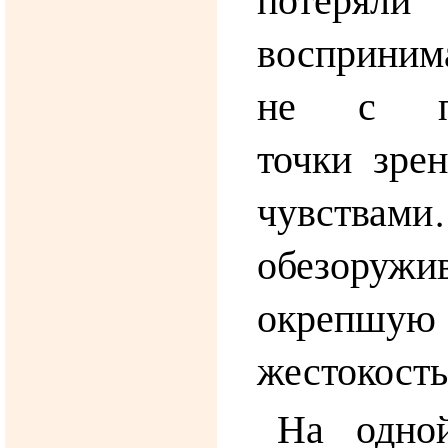
восприним
не с пра
точки зрен
чувства
обезоруж
окрепшую
жестокост
На одно