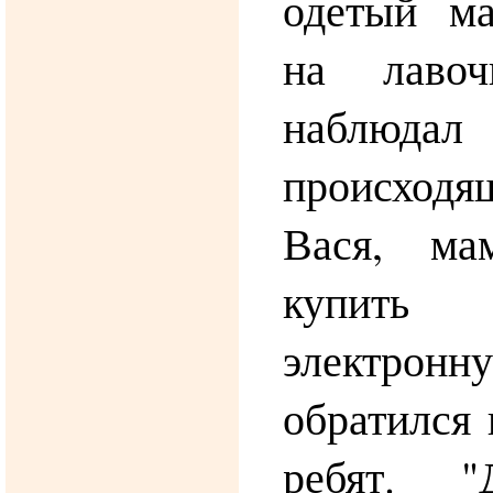
одетый ма
на лаво
набл
происход
Вася, ма
купить 
электрон
обратился 
ребят. 