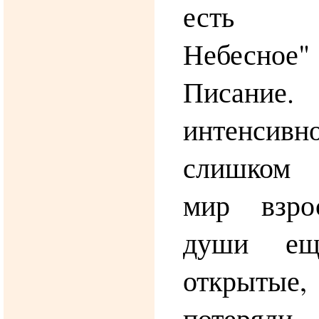
есть 
Небесное
Писание.
интенсивн
слишком 
мир взро
души ещ
открытые
потеряли