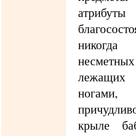
атрибу
благосо
никогда
несметны
лежащих
ногами,
причудлив
крыле ба