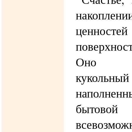
накоплени
ценност
поверхно
Оно н
кукольный
наполнен
бытовой
всевозмож