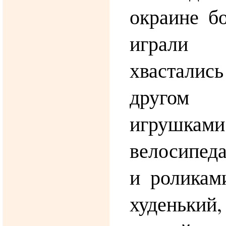
окраине б
играли
хвастали
друго
игрушками
велосипед
и роликам
худеньк