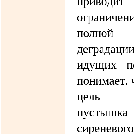
приводит
ограниче
полной
деградации
идущих п
понимает, 
цель - 
пустышка 
сиренево