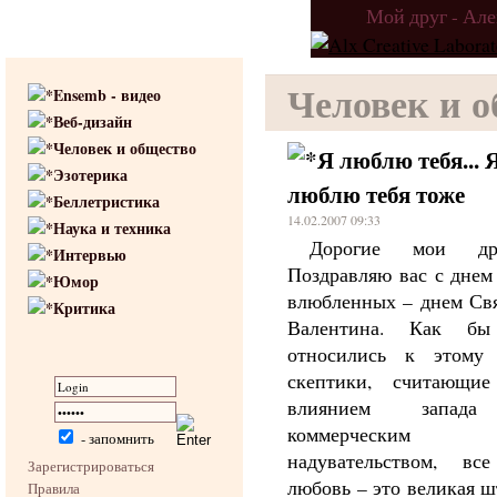
Мой друг - Ал
Человек и 
Ensemb - видео
Веб-дизайн
Человек и общество
Я люблю тебя... 
Эзотерика
люблю тебя тоже
Беллетристика
14.02.2007 09:33
Наука и техника
Дорогие мои дру
Интервью
Поздравляю вас с днем
Юмор
влюбленных – днем Св
Критика
Валентина. Как б
относились к этому
скептики, считающие
влиянием запад
коммерческим
- запомнить
надувательством, вс
Зарегистрироваться
любовь – это великая ш
Правила