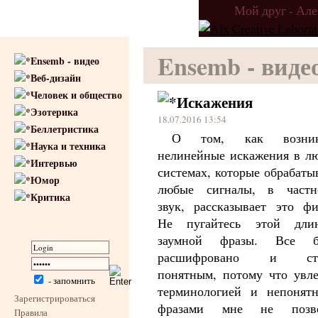
Мой друг - Ал
Ensemb - виде
Ensemb - видео
Веб-дизайн
Человек и общество
Искажения
Эзотерика
18.07.2016 13:54
Беллетристика
О том, как возник
Наука и техника
нелинейные искажения в л
Интервью
системах, которые обрабаты
Юмор
любые сигналы, в частн
Критика
звук, рассказывает это фи
Не пугайтесь этой дли
заумной фразы. Все б
расшифровано и ста
понятным, потому что увле
- запомнить
терминологией и непонят
Зарегистрироваться
фразами мне не позв
Правила