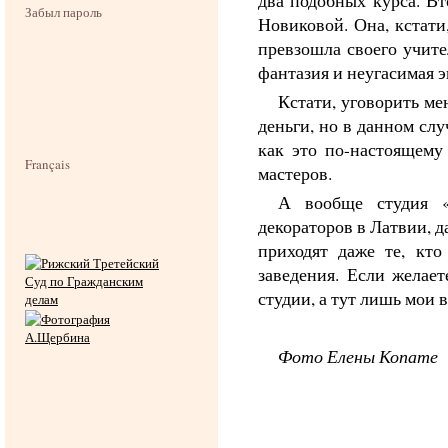
два подобных курса. Вт
Забыл пароль
Новиковой. Она, кстати,
превзошла своего учите
фантазия и неугасимая э
Кстати, уговорить ме
деньги, но в данном слу
как это по-настоящему
Français
мастеров.
А вообще студия «
декораторов в Латвии, д
приходят даже те, кт
заведения. Если желае
студии, а тут лишь мои 
Фото Елены Копате