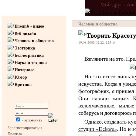
Мой друг - Ал
Человек и общество
Ensemb - видео
Веб-дизайн
Творить Красоту
Человек и общество
19.08.2008 02:22. 12516
Эзотерика
Беллетристика
Взгляните на это. Пре
Наука и техника
Интервью
Но это всего лишь к
Юмор
искусства. Когда я увид
Критика
фотографиях, я пришел 
Они словно живые. К
взлохмаченные, милые
соберусь и договорюсь п
- запомнить
Однако, создавать ку
Зарегистрироваться
студии «Dekors»
. Но и 
Правила