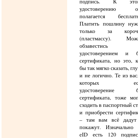
подпись. К это
удостоверению о
полагается бесплатн
Платить пошлину нуж
только за короч
(пластмассу). Мож
обзавестись
удостоверением и б
сертификата, но это, 
бы так мягко сказать, гл
и не логично. Те из вас
которых ес
удостоверение б
сертификата, тоже мог
сходить в паспортный с
и приобрести сертифик
– там вам всё дадут
покажут. Изначально 
eID есть 120 подпис