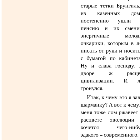
старые тетки Брунгиль
из казенных дом
постепенно ушли 
пенсию и их смени
энергичные молод
очкарики, которым в л
писать от руки и носит
с бумагой по кабинета
Ну и слава господу. 
дворе ж расцв
цивилизации. И л
тронулся.
Итак, к чему это я за
шарманку? А вот к чему
меня тоже лом ржавеет
расцвете эволюции
хочется чего-нибу
эдакого – современного.