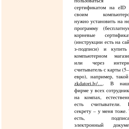
пользоваться
сертификатом на eID 
своим компьютеро
нужно установить на н
программу (бесплатную
корневые сертифика
(инструкции есть на са
э-подписи) и купить
компьютерном магази
или через интерн
считыватель с карты (5
евро), например, тако
zkdatori.lv/…
. В наш
фирме у всех сотрудни
на компах, естественн
есть считыватели. 
секрету – у меня тоже.
есть, подписа
электронный докуме