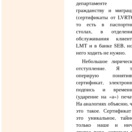
департаменте 
гражданству и миграц
(сертификаты от LVRTC
то есть в паспортн
столах, в отделени
обслуживания клиент
LMT и в банке SEB, но
него ходить не нужно.
Небольшое лирическ
отступление. Я т
оперирую понятия
сертификат, электронн
подпись и временн
(ударение на «а») печа
На аналогиях объясню, 
это такое. Сертификат
это уникальное, тайно
только наше и нич
другое перо, которым 