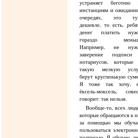
устраняет беготню 
инстанциям и ожидание
очередях, это ту
дешевле, то есть, ребя
денег платить нуж
гораздо меньш
Например, не нуж
заверение подписи
нотариусов, которые 
такую мелкую услу
берут кругленькую сум
Я тоже так хочу, н
ёксель-моксель, совес
говорит: так нельзя.
Вообще-то, всех люд
которые обращаются к 
за помощью мы обуча
пользоваться электрон
подписью. Я обучаю, ч