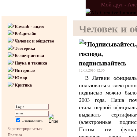
Мой друг - Ал
Человек и 
Ensemb - видео
Веб-дизайн
Человек и общество
Подписывайтесь
Эзотерика
господа,
Беллетристика
подписывайтесь
Наука и техника
Интервью
12.05.2016 12:36
В Латвии официаль
Юмор
пользоваться электрон
Критика
подписью можно было
2003 года. Наша поч
стала первой официаль
выдавать сертифика
- запомнить
(электронные подписи
Потом эти функц
Зарегистрироваться
Правила
переняло наше рад