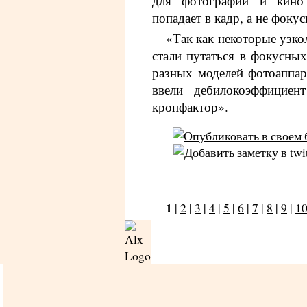
для фотографии и кино
попадает в кадр, а не фоку
«Так как некоторые узк
стали путаться в фокусных
разных моделей фотоаппар
ввели дебилокоэффициен
кропфактор».
1
|
2
|
3
|
4
|
5
|
6
|
7
|
8
|
9
|
1