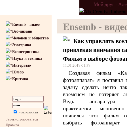
Мой друг - Ал
Ensemb - виде
Ensemb - видео
Веб-дизайн
Человек и общество
Как управлять всел
Эзотерика
привлекая внимания са
Беллетристика
Фильм о выборе фотоа
Наука и техника
Интервью
11.01.2017 01:37
Юмор
Создавая фильм «Ка
Критика
фотоаппарат» я поставил 
задачу сделать нечто та
временем не потеряет ак
Ведь аппаратура ус
практически мгновен
- запомнить
появился этот фильм 
Зарегистрироваться
выбрать фотоаппара
Правила