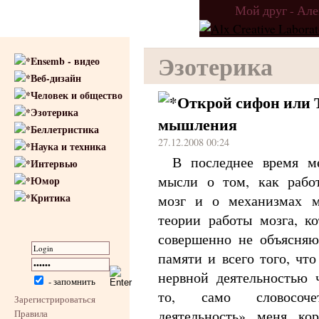
Мой друг - Ал
Эзотерика
Ensemb - видео
Веб-дизайн
Человек и общество
Открой сифон или
Эзотерика
мышления
Беллетристика
27.12.2008 00:24
Наука и техника
В последнее время м
Интервью
мысли о том, как работ
Юмор
Критика
мозг и о механизмах м
теории работы мозга, ко
совершенно не объясняю
памяти и всего того, чт
нервной деятельностью 
- запомнить
то, само словосоче
Зарегистрироваться
деятельность» меня кор
Правила