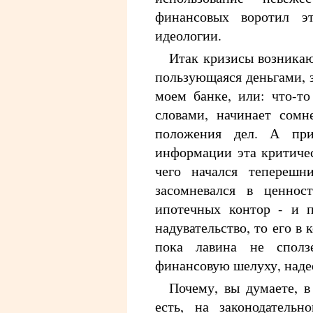
финансовых воротил э
идеологии.
Итак кризисы возникаю
пользующаяся деньгами, з
моем банке, или: что-т
словами, начинает сомн
положения дел. А пр
информации эта критичес
чего начался теперешн
засомневался в ценнос
ипотечных контор - и п
надувательство, то его в 
пока лавина не спол
финансовую шелуху, надее
Почему, вы думаете, в
есть, на законодательн