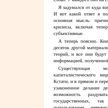
Я задумался от куда вз
И вот какой ответ я по
основная мысль: прич
кризисы, включая тепе
субъективные.
А теперь поясню. Кон
десяток другой материал
теорий, и все они буду
информацией, полученной 
Существующая мо
капиталистического ми
Кстати, и в прямом и пер
узаконенное делание де
возможность раздув
государственных, та
использование невеже