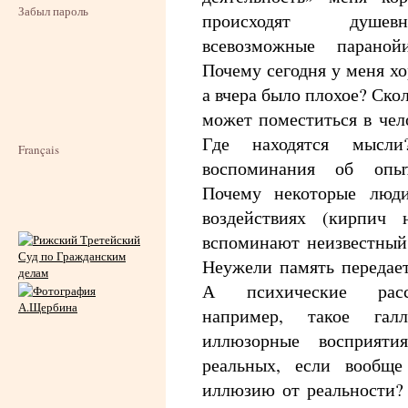
Забыл пароль
происходят душев
всевозможные парано
Почему сегодня у меня х
а вчера было плохое? Ск
может поместиться в чел
Где находятся мысли
Français
воспоминания об опы
Почему некоторые люд
воздействиях (кирпич 
вспоминают неизвестный
Неужели память передает
А психические расс
например, такое гал
иллюзорные восприяти
реальных, если вообще
иллюзию от реальности?